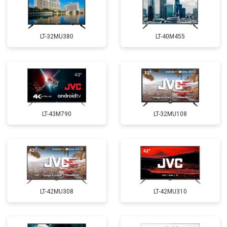
LT-32MU380
LT-40M455
LT-43M790
LT-32MU108
LT-42MU308
LT-42MU310