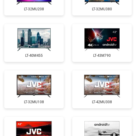
LT-32MU208
LT-32MU380
LT-40M455
LT-43M790
LT-32MU108
LT-42MU308