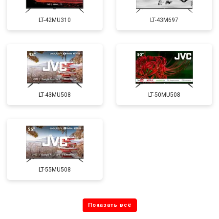
LT-42MU310
LT-43M697
LT-43MU508
LT-50MU508
LT-55MU508