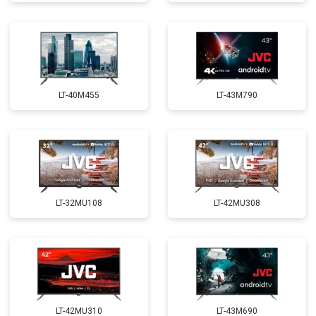
LT-40M455
LT-43M790
LT-32MU108
LT-42MU308
LT-42MU310
LT-43M690