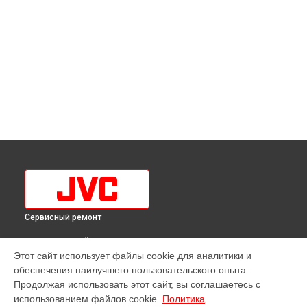
Сервисный ремонт
ВЫБЕРИ СВОЙ ГОРОД
Этот сайт использует файлы cookie для аналитики и
Замена кнопки включения видеокамеры JVC в
обеспечения наилучшего пользовательского опыта.
Краснодаре
Продолжая использовать этот сайт, вы соглашаетесь с
Замена кнопки включения видеокамеры JVC в
Ростове-на-
использованием файлов cookie.
Политика
Дону